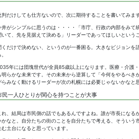
批判だけしても仕方ないので、次に期待することを書いてみま
今井がシンプルに思うのは・・・・「市庁、行政の内部をみて
聞いて、先を見据えて決める」リーダーであってほしいという
聞くだけで決めない、というのが一番困る。大きなビジョンを
る。
2035年には団塊世代が全員85歳以上になります。医療・介護
も明らかな未来です。その未来から逆算して「今何をやるべき
がらみなく動けるリーダーが次の札幌には必要じゃないかなと
市民一人ひとりが関心を持つことが大事
これ、結局は市民側の話でもあるんですよね。誰が市長になる
いかなと。自分たちの街のことを自分たちで考える、そういう
生む土台になると思っています。