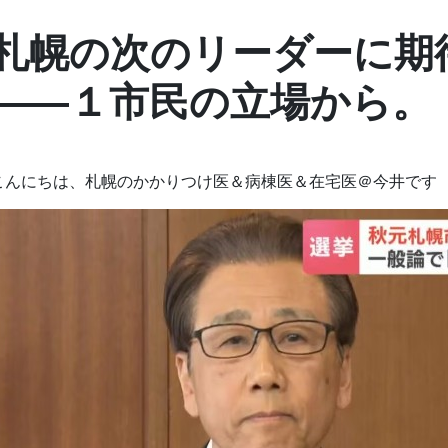
札幌の次のリーダーに期
——１市民の立場から。
こんにちは、札幌のかかりつけ医＆病棟医＆在宅医＠今井です