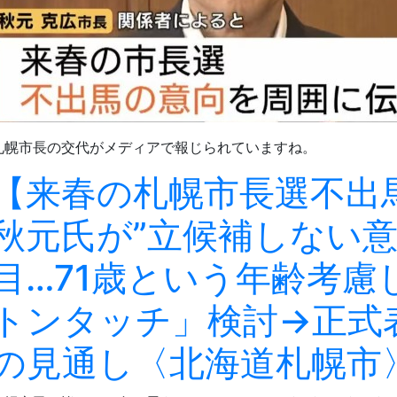
札幌市長の交代がメディアで報じられていますね。
【来春の札幌市長選不出
秋元氏が”立候補しない意
目…71歳という年齢考慮
トンタッチ」検討→正式
の見通し〈北海道札幌市