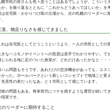
札幌市民の皆さんも色々思うことはあるでしょうが、こういう
たか」を振り返るとともに「これからどうあってほしいか」を
日は在宅医・かかりつけ医の立場から、次の札幌のリーダーに
す。
正直、物足りなさを感じてきました
これは在宅医としてどうこうというより、一人の市民としての
大きなハコモノやイベントへの投資は派手でわかりやすい。で
感じられる地に足のついた政策が、どれだけあったかなと・・
日ハム問題もそうです。あれだけの交渉機会があっても、エス
なかった。ボールパークという新しいコンセプトで地域ごと変
「先見性の差だったなあ」と１市民として感じています。
財政の問題もある。将来世代にツケを残すような運営が続いて
い現実です。
次のリーダーに期待すること