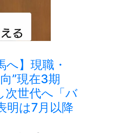
馬へ】現職・
向”現在3期
し次世代へ「バ
表明は7月以降
〉